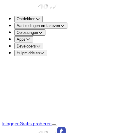
Ontdekken
Aanbiedingen en tarieven
Oplossingen
Apps
Developers
Hulpmiddelen
TransferNow Free – Voor iedereen
5 GB per transfer om s
verzenden en te ontvangen.
TransferNow Premium – 1 gebruiker
Voor professionals.
TransferNow Team – 10 gebruikers
Voor teams en het mk
TransferNow Enterprise – Plan op maat
Voor middelgrote e
Ontdek TransferNow
De basis van TransferNow
TransferNow
Inloggen
Gratis proberen
Premium