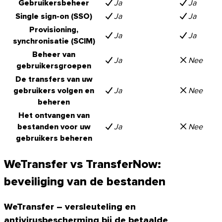
Gebruikersbeheer
Ja
Ja
Single sign-on (SSO)
Ja
Ja
Provisioning,
Ja
Ja
synchronisatie (SCIM)
Beheer van
Ja
Nee
gebruikersgroepen
De transfers van uw
gebruikers volgen en
Ja
Nee
beheren
Het ontvangen van
bestanden voor uw
Ja
Nee
gebruikers beheren
WeTransfer vs TransferNow:
beveiliging van de bestanden
WeTransfer – versleuteling en
antivirusbescherming bij de betaalde