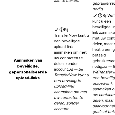
aan te maken.
gebruikersa
nodig.
Bij We
kunt u een
beveiligde u
Bij
link aanmak
TransferNow kunt u
met uw cont
een beveiligde
delen, maar 
upload-link
hebt u een g
aanmaken om met
betaald
uw contacten te
Aanmaken van
gebruikersa
delen, zonder
beveiligde,
nodig.
Ja
— B
account.
Ja
— Bij
gepersonaliseerde
WeTransfer k
TransferNow kunt u
een beveili
upload-links
een beveiligde
upload-link
upload-link
aanmaken o
aanmaken om met
uw contacte
uw contacten te
delen, maar
delen, zonder
daarvoor he
account.
gratis of bet