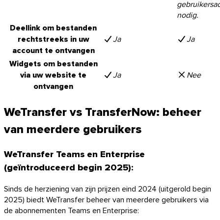
gebruikersa
nodig.
Deellink om bestanden
rechtstreeks in uw
Ja
Ja
account te ontvangen
Widgets om bestanden
via uw website te
Ja
Nee
ontvangen
WeTransfer vs TransferNow: beheer
van meerdere gebruikers
WeTransfer Teams en Enterprise
(geïntroduceerd begin 2025):
Sinds de herziening van zijn prijzen eind 2024 (uitgerold begin
2025) biedt WeTransfer beheer van meerdere gebruikers via
de abonnementen Teams en Enterprise: