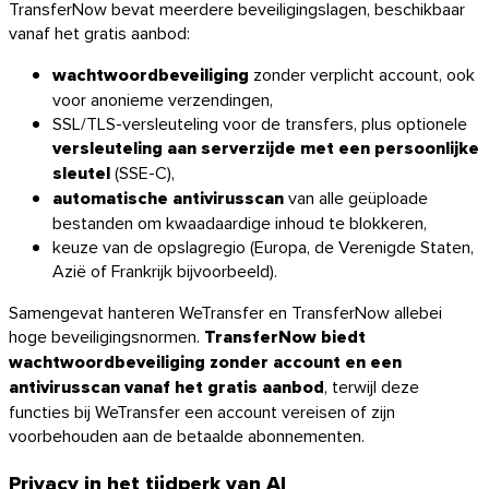
TransferNow bevat meerdere beveiligingslagen, beschikbaar
vanaf het gratis aanbod:
wachtwoordbeveiliging
zonder verplicht account, ook
voor anonieme verzendingen,
SSL/TLS-versleuteling voor de transfers, plus optionele
versleuteling aan serverzijde met een persoonlijke
sleutel
(SSE-C),
automatische antivirusscan
van alle geüploade
bestanden om kwaadaardige inhoud te blokkeren,
keuze van de opslagregio (Europa, de Verenigde Staten,
Azië of Frankrijk bijvoorbeeld).
Samengevat hanteren WeTransfer en TransferNow allebei
hoge beveiligingsnormen.
TransferNow biedt
wachtwoordbeveiliging zonder account en een
antivirusscan vanaf het gratis aanbod
, terwijl deze
functies bij WeTransfer een account vereisen of zijn
voorbehouden aan de betaalde abonnementen.
Privacy in het tijdperk van AI