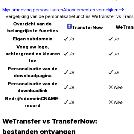
Mijn omgeving personaliseren
Abonnementen vergelijken
Vergelijking van de personalisatiefuncties WeTransfer vs Tra
Overzicht van de
WeTran
TransferNow
belangrijkste functies
Eigen subdomein
Ja
Ja
Voeg uw logo,
achtergrond en kleuren
Ja
Ja
toe
Personalisatie van de
Ja
Ja
downloadpagina
Personalisatie van de
Ja
Nee
downloadlink
Bedrijfsdomein
CNAME-
Ja
Nee
record
WeTransfer vs TransferNow:
bestanden ontvangen