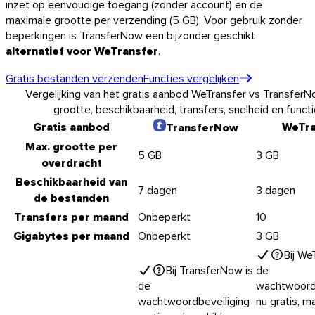
inzet op eenvoudige toegang (zonder account) en de
maximale grootte per verzending (5 GB). Voor gebruik zonder
beperkingen is TransferNow een bijzonder geschikt
alternatief voor WeTransfer
.
Linux
Gratis bestanden verzenden
Functies vergelijken
Vergelijking van het gratis aanbod WeTransfer vs TransferN
Mobiel
grootte, beschikbaarheid, transfers, snelheid en funct
Gratis aanbod
WeTra
TransferNow
Max. grootte per
5 GB
3 GB
overdracht
Beschikbaarheid van
7 dagen
3 dagen
de bestanden
Transfers per maand
Onbeperkt
10
Gigabytes per maand
Onbeperkt
3 GB
Bij We
Bij TransferNow is
de
de
wachtwoordb
wachtwoordbeveiliging
nu gratis, m