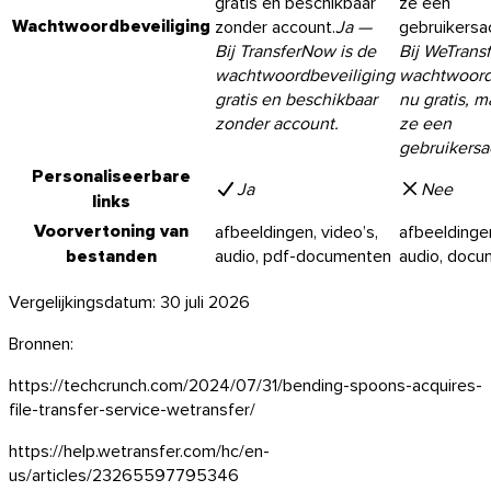
gratis en beschikbaar
ze een
Wachtwoordbeveiliging
zonder account.
Ja
—
gebruikersa
Bij TransferNow is de
Bij WeTransf
wachtwoordbeveiliging
wachtwoord
gratis en beschikbaar
nu gratis, m
zonder account.
ze een
gebruikersa
Personaliseerbare
Ja
Nee
links
Voorvertoning van
afbeeldingen, video’s,
afbeeldingen
bestanden
audio, pdf-documenten
audio, doc
Vergelijkingsdatum: 30 juli 2026
Bronnen:
iOS
https://techcrunch.com/2024/07/31/bending-spoons-acquires-
file-transfer-service-wetransfer/
https://help.wetransfer.com/hc/en-
us/articles/23265597795346