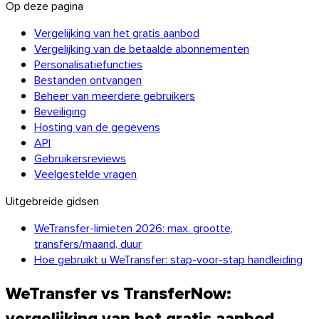
Op deze pagina
Vergelijking van het gratis aanbod
Vergelijking van de betaalde abonnementen
Personalisatiefuncties
Bestanden ontvangen
Beheer van meerdere gebruikers
Beveiliging
Hosting van de gegevens
API
Windows
Gebruikersreviews
Veelgestelde vragen
Uitgebreide gidsen
WeTransfer-limieten 2026: max. grootte,
transfers/maand, duur
Hoe gebruikt u WeTransfer: stap-voor-stap handleiding
WeTransfer vs TransferNow:
vergelijking van het gratis aanbod