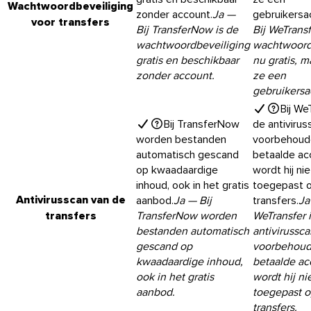
Wachtwoordbeveiliging
zonder account.
Ja
—
gebruikersa
voor transfers
Bij TransferNow is de
Bij WeTransf
wachtwoordbeveiliging
wachtwoord
gratis en beschikbaar
nu gratis, m
zonder account.
ze een
gebruikersa
Bij We
Bij TransferNow
de antivirus
worden bestanden
voorbehoud
automatisch gescand
betaalde ac
op kwaadaardige
wordt hij nie
inhoud, ook in het gratis
toegepast o
Antivirusscan van de
aanbod.
Ja
— Bij
transfers.
Ja
transfers
TransferNow worden
WeTransfer 
bestanden automatisch
antivirussca
gescand op
voorbehoud
kwaadaardige inhoud,
betaalde ac
ook in het gratis
wordt hij ni
aanbod.
toegepast o
transfers.