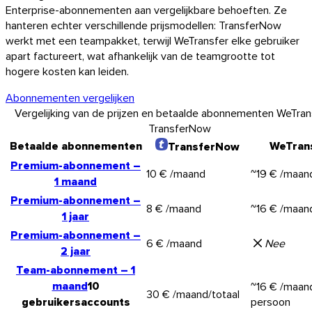
Enterprise-abonnementen aan vergelijkbare behoeften. Ze
hanteren echter verschillende prijsmodellen: TransferNow
werkt met een teampakket, terwijl WeTransfer elke gebruiker
apart factureert, wat afhankelijk van de teamgrootte tot
hogere kosten kan leiden.
Abonnementen vergelijken
Vergelijking van de prijzen en betaalde abonnementen WeTran
TransferNow
Betaalde abonnementen
WeTran
TransferNow
Premium-abonnement
–
10 €
/maand
~
19 €
/maan
1 maand
Premium-abonnement
–
8 €
/maand
~
16 €
/maan
1 jaar
Premium-abonnement
–
6 €
/maand
Nee
2 jaar
Team-abonnement
–
1
maand
10
~
16 €
/maan
30 €
/maand/totaal
gebruikersaccounts
persoon