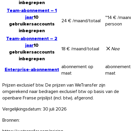
inbegrepen
Team-abonnement
–
1
jaar
10
~
14 €
/maan
24 €
/maand/totaal
gebruikersaccounts
persoon
inbegrepen
Team-abonnement
–
2
jaar
10
18 €
/maand/totaal
Nee
gebruikersaccounts
inbegrepen
abonnement op
abonnement
Enterprise-abonnement
maat
maat
Prijzen exclusief btw. De prijzen van WeTransfer zijn
omgerekend naar bedragen exclusief btw op basis van de
openbare Franse prijslijst (incl. btw), afgerond.
Vergelijkingsdatum: 30 juli 2026
Bronnen:
https://wetransfer.com/pricing