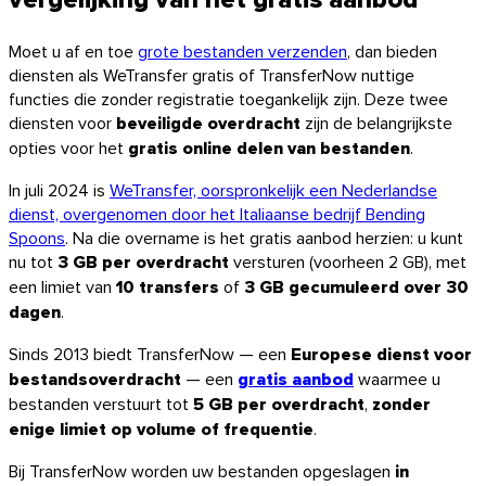
Moet u af en toe
grote bestanden verzenden
, dan bieden
diensten als WeTransfer gratis of TransferNow nuttige
functies die zonder registratie toegankelijk zijn. Deze twee
diensten voor
beveiligde overdracht
zijn de belangrijkste
opties voor het
gratis online delen van bestanden
.
In juli 2024 is
WeTransfer, oorspronkelijk een Nederlandse
dienst, overgenomen door het Italiaanse bedrijf Bending
Spoons
. Na die overname is het gratis aanbod herzien: u kunt
nu tot
3 GB per overdracht
versturen (voorheen 2 GB), met
een limiet van
10 transfers
of
3 GB gecumuleerd over 30
dagen
.
Sinds 2013 biedt TransferNow — een
Europese dienst voor
bestandsoverdracht
— een
gratis aanbod
waarmee u
bestanden verstuurt tot
5 GB per overdracht
,
zonder
macOS
enige limiet op volume of frequentie
.
Bij TransferNow worden uw bestanden opgeslagen
in