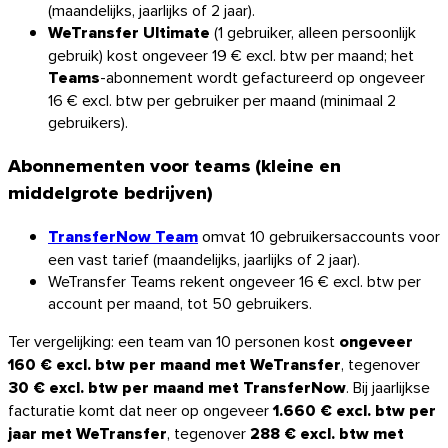
(maandelijks, jaarlijks of 2 jaar).
WeTransfer Ultimate
(1 gebruiker, alleen persoonlijk
gebruik) kost ongeveer
19 €
excl. btw per maand; het
Teams
-abonnement wordt gefactureerd op ongeveer
Thunderbird
16 €
excl. btw per gebruiker per maand (minimaal 2
gebruikers).
TransferNow op al uw apparaten
Abonnementen voor teams (kleine en
Desktop, mobiel, browser en e-mail — overal, gratis.
middelgrote bedrijven)
Alle apps
TransferNow Team
omvat 10 gebruikersaccounts voor
een vast tarief (maandelijks, jaarlijks of 2 jaar).
Ontdek de API
WeTransfer Teams rekent ongeveer
16 €
excl. btw per
API-documentatie
account per maand, tot 50 gebruikers.
Probeer de API
Ter vergelijking: een team van 10 personen kost
ongeveer
160 €
excl. btw per maand met WeTransfer
, tegenover
TransferNow API
30 €
excl. btw per maand met TransferNow
. Bij jaarlijkse
facturatie komt dat neer op ongeveer
1.660 €
excl. btw per
Automatiseer uw transfers — gratis
jaar met WeTransfer
, tegenover
288 €
excl. btw met
proefperiode.