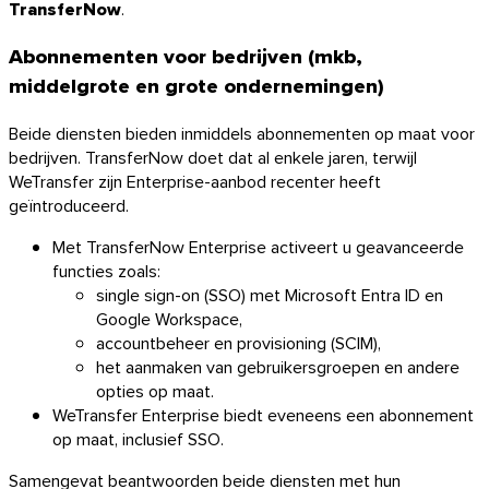
TransferNow
.
Ontdek de API
Abonnementen voor bedrijven (mkb,
Tutorials en gidsen
middelgrote en grote ondernemingen)
Alle bestandstypen verzenden
Blog
Beide diensten bieden inmiddels abonnementen op maat voor
Support & FAQ
bedrijven. TransferNow doet dat al enkele jaren, terwijl
Contact met support
WeTransfer zijn Enterprise-aanbod recenter heeft
Beschikbare talen
geïntroduceerd.
Servicestatus
Met TransferNow Enterprise activeert u geavanceerde
functies zoals:
single sign-on (SSO) met Microsoft Entra ID en
Google Workspace,
accountbeheer en provisioning (SCIM),
het aanmaken van gebruikersgroepen en andere
opties op maat.
WeTransfer Enterprise biedt eveneens een abonnement
op maat, inclusief SSO.
Samengevat beantwoorden beide diensten met hun