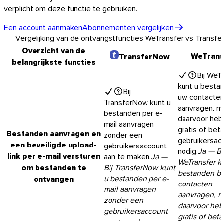
verplicht om deze functie te gebruiken.
Een account aanmaken
Abonnementen vergelijken
Vergelijking van de ontvangstfuncties WeTransfer vs Trans
Overzicht van de
WeTran
TransferNow
belangrijkste functies
Bij We
kunt u besta
Bij
uw contacte
TransferNow kunt u
aanvragen, 
bestanden per e-
daarvoor heb
mail aanvragen
gratis of bet
Bestanden aanvragen en
zonder een
gebruikersa
een beveiligde upload-
gebruikersaccount
nodig.
Ja
— B
link per e-mail versturen
aan te maken.
Ja
—
WeTransfer k
om bestanden te
Bij TransferNow kunt
bestanden b
u bestanden per e-
ontvangen
contacten
mail aanvragen
aanvragen, 
zonder een
daarvoor he
gebruikersaccount
gratis of bet