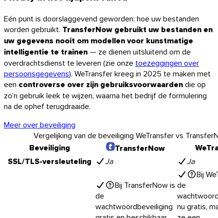
Eén punt is doorslaggevend geworden: hoe uw bestanden
worden gebruikt.
TransferNow gebruikt uw bestanden en
uw gegevens nooit om modellen voor kunstmatige
intelligentie te trainen
— ze dienen uitsluitend om de
overdrachtsdienst te leveren (zie onze
toezeggingen over
persoonsgegevens
). WeTransfer kreeg in 2025 te maken met
een
controverse over zijn gebruiksvoorwaarden
die op
zo’n gebruik leek te wijzen, waarna het bedrijf de formulering
na de ophef terugdraaide.
Meer over beveiliging
Vergelijking van de beveiliging WeTransfer vs Transfe
Beveiliging
WeTra
TransferNow
SSL/TLS-versleuteling
Ja
Ja
Bij We
Bij TransferNow is
de
de
wachtwoordb
wachtwoordbeveiliging
nu gratis, m
gratis en beschikbaar
ze een